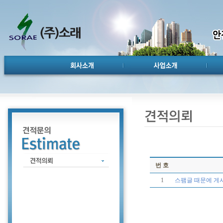
번 호
1
스팸글 때문에 게