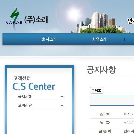
조 회
18226
날 짜
2013-1
글 쓴 이
관리